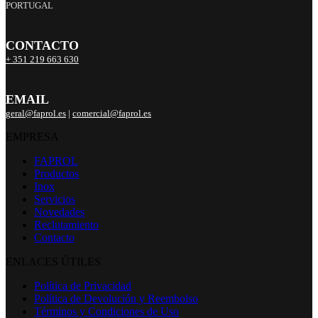
PORTUGAL
CONTACTO
+ 351 219 663 630
EMAIL
geral@faprol.es
|
comercial@faprol.es
EMPRESA
FAPROL
Productos
Inox
Servicios
Novedades
Reclutamiento
Contacto
ENLACES ÚTILES
Política de Privacidad
Política de Devolución y Reembolso
Términos y Condiciones de Uso