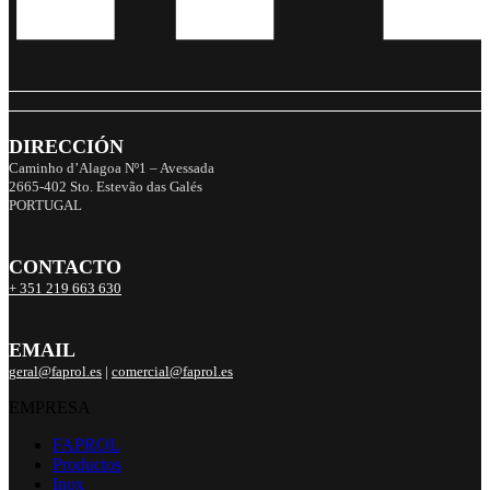
DIRECCIÓN
Caminho d’Alagoa Nº1 – Avessada
2665-402 Sto. Estevão das Galés
PORTUGAL
CONTACTO
+ 351 219 663 630
EMAIL
geral@faprol.es
|
comercial@faprol.es
EMPRESA
FAPROL
Productos
Inox