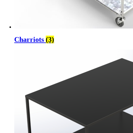
Charriots
(3)