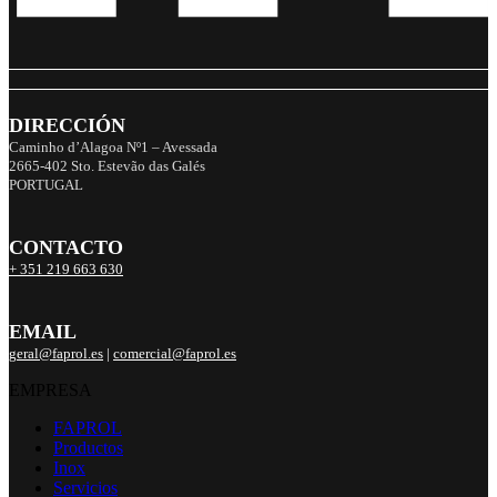
DIRECCIÓN
Caminho d’Alagoa Nº1 – Avessada
2665-402 Sto. Estevão das Galés
PORTUGAL
CONTACTO
+ 351 219 663 630
EMAIL
geral@faprol.es
|
comercial@faprol.es
EMPRESA
FAPROL
Productos
Inox
Servicios