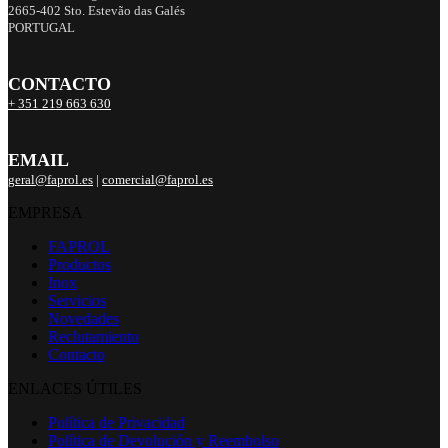
2665-402 Sto. Estevão das Galés
PORTUGAL
CONTACTO
+ 351 219 663 630
EMAIL
geral@faprol.es
|
comercial@faprol.es
EMPRESA
FAPROL
Productos
Inox
Servicios
Novedades
Reclutamiento
Contacto
ENLACES ÚTILES
Política de Privacidad
Política de Devolución y Reembolso