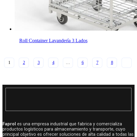
Roll Container Lavandería 3 Lados
1
2
3
4
…
6
7
8
Faprol
es una empresa industrial que fabrica y comercializa
productos logísticos para almacenamiento y transporte, cuyo
principal objetivo es ofrecer soluciones de alta calidad a todas las