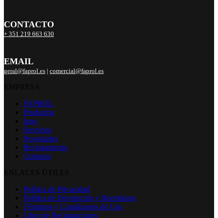
CONTACTO
+ 351 219 663 630
EMAIL
geral@faprol.es
|
comercial@faprol.es
EMPRESA
FAPROL
Productos
Inox
Servicios
Novedades
Reclutamiento
Contacto
ENLACES ÚTILES
Política de Privacidad
Política de Devolución y Reembolso
Términos y Condiciones de Uso
Libro de Reclamaciones