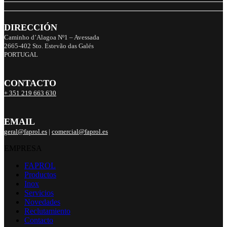
DIRECCIÓN
Caminho d’Alagoa Nº1 – Avessada
2665-402 Sto. Estevão das Galés
PORTUGAL
CONTACTO
+ 351 219 663 630
EMAIL
geral@faprol.es
|
comercial@faprol.es
EMPRESA
FAPROL
Productos
Inox
Servicios
Novedades
Reclutamiento
Contacto