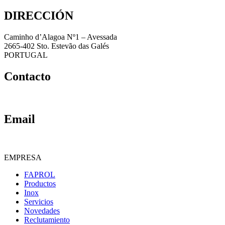
DIRECCIÓN
Caminho d’Alagoa Nº1 – Avessada
2665-402 Sto. Estevão das Galés
PORTUGAL
Contacto
+ 351 219 663 630
Email
geral@faprol.es
|
comercial@faprol.es
EMPRESA
FAPROL
Productos
Inox
Servicios
Novedades
Reclutamiento