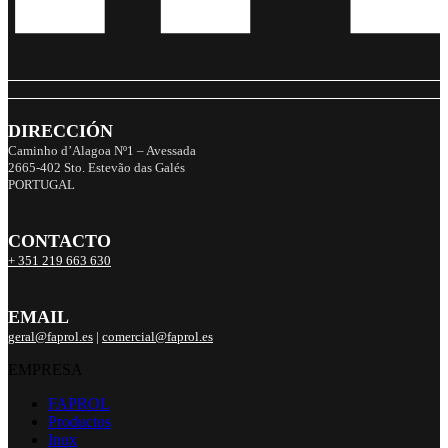
DIRECCIÓN
Caminho d’Alagoa Nº1 – Avessada
2665-402 Sto. Estevão das Galés
PORTUGAL
CONTACTO
+ 351 219 663 630
EMAIL
geral@faprol.es
|
comercial@faprol.es
EMPRESA
FAPROL
Productos
Inox