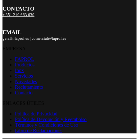
CONTACTO
+ 351 219 663 630
EMAIL
geral@faprol.es
|
comercial@faprol.es
EMPRESA
FAPROL
Productos
Inox
Servicios
Novedades
Reclutamiento
Contacto
ENLACES ÚTILES
Política de Privacidad
Política de Devolución y Reembolso
Términos y Condiciones de Uso
Libro de Reclamaciones