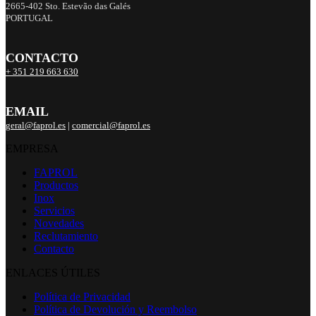
2665-402 Sto. Estevão das Galés
PORTUGAL
CONTACTO
+ 351 219 663 630
EMAIL
geral@faprol.es
|
comercial@faprol.es
EMPRESA
FAPROL
Productos
Inox
Servicios
Novedades
Reclutamiento
Contacto
ENLACES ÚTILES
Política de Privacidad
Política de Devolución y Reembolso